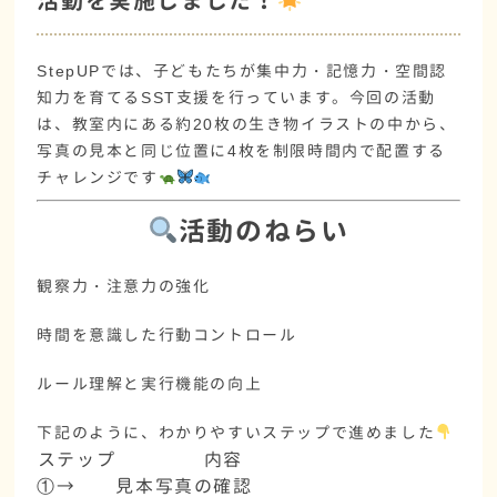
活動を実施しました！
StepUPでは、子どもたちが
集中力・記憶力・空間認
知力
を育てるSST支援を行っています。今回の活動
は、教室内にある
約20枚の生き物イラスト
の中から、
写真の見本と同じ位置に
4枚を制限時間内で配置する
チャレンジ
です
活動のねらい
観察力・注意力の強化
時間を意識した行動コントロール
ルール理解と実行機能の向上
下記のように、わかりやすいステップで進めました
ステップ
内容
①→
見本写真の確認