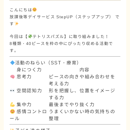
こんにちは
放課後等デイサービス
StepUP（ステップアップ）
で
す
今回は【
テトリスパズル】に取り組みました！
8種類・40ピース
を枠の中にぴったり収める活動で
す。
活動のねらい（SST・療育）
身につく力
内容
思考力
ピースの向きや組み合わせを
考える力
空間認知力
形を把握し、位置をイメージ
する力
集中力
最後までやり抜く力
感情コントロ
うまくいかない時の気持ちの
ール
整理