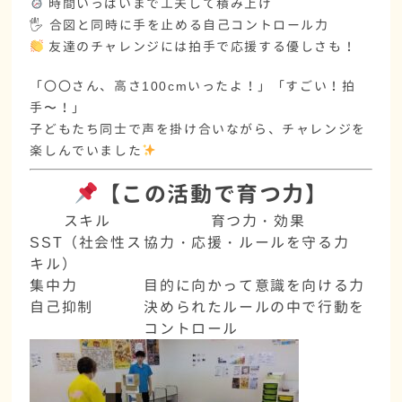
時間いっぱいまで工夫して積み上げ
🖐️
合図と同時に手を止める自己コントロール力
友達のチャレンジには
拍手で応援する優しさ
も！
「〇〇さん、高さ100cmいったよ！」「すごい！拍
手〜！」
子どもたち同士で声を掛け合いながら、チャレンジを
楽しんでいました
【この活動で育つ力】
スキル
育つ力・効果
SST（社会性ス
協力・応援・ルールを守る力
キル）
集中力
目的に向かって意識を向ける力
自己抑制
決められたルールの中で行動を
コントロール