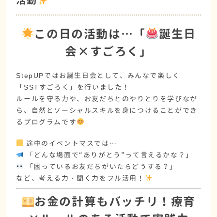
活動
この日の活動は…「
誕生日
会×すごろく」
StepUPでは
お誕生日会
として、みんなで楽しく
「
SSTすごろく
」を行いました！
ルールを守る力や、お友だちとのやりとりを学びなが
ら、自然と
ソーシャルスキル
を身につけることができ
るプログラムです
途中のイベントマス
では…
「どんな場面で“ありがとう”って言えるかな？」
「困っているお友だちがいたらどうする？」
など、考える力・聞く力をフル活用！
お金の計算もバッチリ！療育