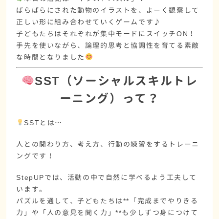
ばらばらにされた
動物のイラスト
を、よーく観察して
正しい形に組み合わせていくゲームです♪
子どもたちはそれぞれが
集中モードにスイッチON！
手先を使いながら、論理的思考と協調性を育てる
素敵
な時間となりました
SST（ソーシャルスキルトレ
ーニング）って？
SSTとは…
人との関わり方、考え方、行動の練習をするトレーニ
ングです！
StepUPでは、
活動の中で自然に学べる
よう工夫して
います。
パズルを通して、子どもたちは**「完成までやりきる
力」や「人の意見を聞く力」**も少しずつ身につけて