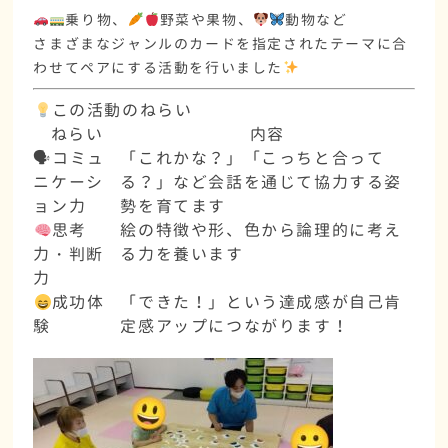
乗り物、
野菜や果物、
動物など
さまざまなジャンルのカードを
指定されたテーマに合
わせてペアにする活動
を行いました
この活動のねらい
ねらい
内容
🗣コミュ
「これかな？」「こっちと合って
ニケーシ
る？」など
会話を通じて協力する姿
ョン力
勢
を育てます
思考
絵の特徴や形、色から
論理的に考え
力・判断
る力
を養います
力
成功体
「できた！」という達成感が
自己肯
験
定感アップ
につながります！