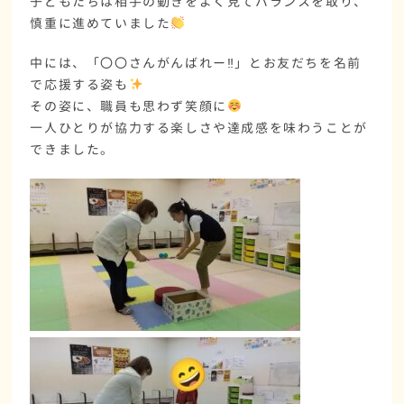
子どもたちは
相手の動きをよく見て
バランスを取り、
慎重に進めていました
中には、「〇〇さんがんばれー‼」とお友だちを
名前
で応援する姿
も
その姿に、職員も思わず笑顔に
一人ひとりが
協力する楽しさや達成感
を味わうことが
できました。